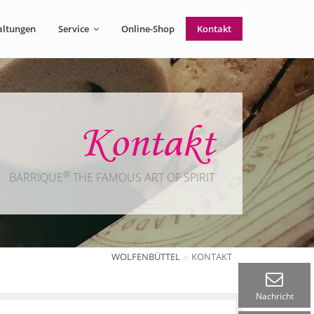
altungen
Service
Online-Shop
Kontakt
Kontakt
®
BARRIQUE
THE FAMOUS ART OF SPIRIT
WOLFENBÜTTEL
KONTAKT
Nachricht