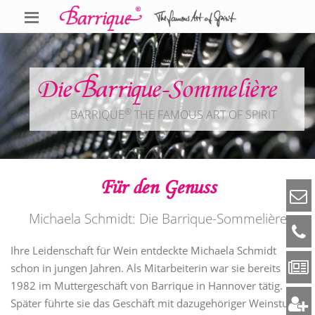
Die Barrique-Sommelière
®
BARRIQUE
THE FAMOUS ART OF SPIRIT
Für den Genuss
Michaela Schmidt: Die Barrique-Sommelière
Ihre Leidenschaft für Wein entdeckte Michaela Schmidt
schon in jungen Jahren. Als Mitarbeiterin war sie bereits
1982 im Muttergeschäft von Barrique in Hannover tätig.
Später führte sie das Geschäft mit dazugehöriger Weinstube