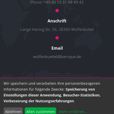
Phone:
+49 (0) 53 31 98 49 42
Anschrift
Lange Herzog Str. 56, 38300 Wolfenbüttel
Email
wolfenbuettel@barrique.de
Wir speichern und verarbeiten Ihre personenbezogenen
© 2026 Barrique GmbH
Informationen für folgende Zwecke:
Speicherung von
Impressum
Datenschutz
Danke
Einstellungen dieser Anwendung, Besucher-Statistiken,
Verbesserung der Nutzungserfahrungen
.
Ablehnen
Allen zustimmen
Mehr erfahren
...